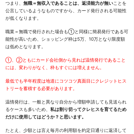
つまり、
無職＝無収入であることは、返済能力が無い
ことを
公言しているようなものですから、カード発行される可能性
が低くなります。
職業＝無職で発行された場合も①と同様に簡易発行である可
能性が高いため、ショッピング枠は5万、10万となり限度額
は低めとなります。
①、②ともにカード会社側から見れば温情発行であること
には、変わりがなく、枠もすぐには増えません。
最低でも半年程度は地道にコツコツ真面目にクレジットヒス
トリーを蓄積する必要があります。
温情発行は、一般と異なり自分から増額申請しても見送られ
るケースも多いため、
私は割り切ってクレヒスを育てるため
だけに使用してはどうか？と思います。
たとえ、少額とは言え毎月の利用額を約定日通りに返済して