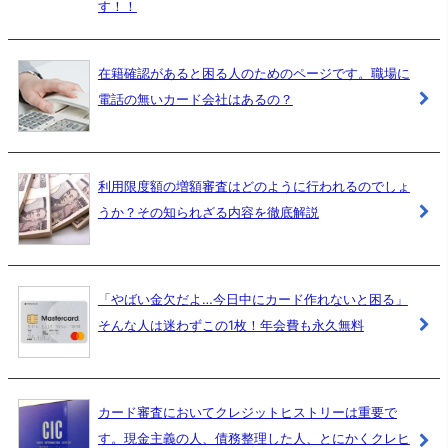
す！！
在籍確認があると困る人のためのページです。職場に
電話の無いカード会社はあるの？
利用限度額の増額審査はどのように行われるのでしょ
うか？その知られざる内容を徹底解説
「やばい金欠だよ…今日中にカード作れないと困る」
そんな人は迷わずこの1枚！年会費も永久無料
カード審査においてクレジットヒストリーは重要で
す。現金主義の人、債務整理した人、とにかくクレヒ