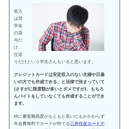
収入
は奨
学金
の貸
与だ
け、
仕送
りだけという学生さんもいると思います。
クレジットカードは安定収入のない主婦や日雇
いの方でも作成できる、と法律で決まっていて
(さすがに限度額が多いとダメですが)、もちろ
んバイトをしていなくても作成することができ
ます。
特に審査難易度がもともと高いにもかかわらず
年会費無料でカードが持てる
三井住友カードデ