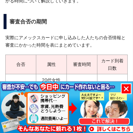
かる時間について解説していきます。
審査合否の期間
実際にアメックスカードに申し込みした人たちの合否情報と
審査にかかった時間を表にまとめています。
カード到着
合否
属性
審査時間
日数
20代女性
6日
19日
会社員
close
30代男性
2日
5日
会社員
合格
40代男性
1日
4日
個人事業主