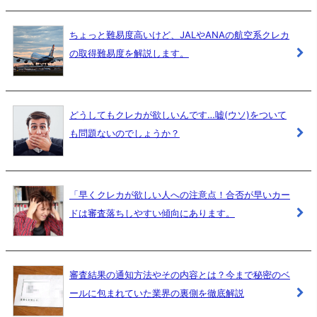
ちょっと難易度高いけど、JALやANAの航空系クレカ
の取得難易度を解説します。
どうしてもクレカが欲しいんです…嘘(ウソ)をついて
も問題ないのでしょうか？
「早くクレカが欲しい人への注意点！合否が早いカー
ドは審査落ちしやすい傾向にあります。
審査結果の通知方法やその内容とは？今まで秘密のベ
ールに包まれていた業界の裏側を徹底解説