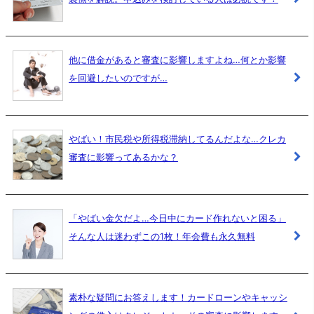
他に借金があると審査に影響しますよね…何とか影響
を回避したいのですが…
やばい！市民税や所得税滞納してるんだよな…クレカ
審査に影響ってあるかな？
「やばい金欠だよ…今日中にカード作れないと困る」
そんな人は迷わずこの1枚！年会費も永久無料
素朴な疑問にお答えします！カードローンやキャッシ