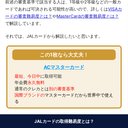
前述の審査基準で該当する人は、1等級や2等級などの一般カ
ードであれば可決される可能性が高いので、詳しくは
VISAカ
ードの審査難易度とは？
や
MasterCardの審査難易度とは？
で解説しています。
それでは、JALカードから解説したいと思います。
この1枚なら大丈夫！
ACマスターカード
最短、今日中
に取得可能
年会費
永久無料
通常のクレカとは
別の審査基準
国際ブランドの
マスターカードだから世界中で使え
る
JALカードの取得難易度とは？