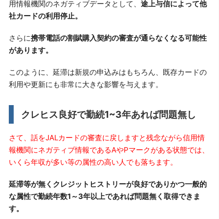
用情報機関のネガティブデータとして、
途上与信によって他
社カードの利用停止。
さらに
携帯電話の割賦購入契約の審査が通らなくなる可能性
があります。
このように、延滞は新規の申込みはもちろん、既存カードの
利用や更新にも非常に大きな影響を与えます。
クレヒス良好で勤続1~3年あれば問題無し
さて、話をJALカードの審査に戻しますと残念ながら信用情
報機関にネガティブ情報であるAやPマークがある状態では、
いくら年収が多い等の属性の高い人でも落ちます。
延滞等が無くクレジットヒストリーが良好でありかつ一般的
な属性で勤続年数1～3年以上であれば問題無く取得できま
す。