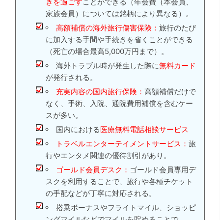
きを過ごす
ことができる（年会費（本会員、
家族会員）については銘柄により異なる）。
高額補償の海外旅行傷害保険：
旅行のたび
に加入する手間や手続きを省くことができる
（死亡の場合最高5,000万円まで）。
海外トラブル時が発生した際に
無料カード
が発行される。
充実内容の国内旅行保険：
高額補償だけで
なく、手術、入院、通院費用補償を含むケー
スが多い。
国内における
医療無料電話相談サービス
トラベルエンターテイメントサービス：
旅
行やエンタメ関連の優待割引があり。
ゴールド会員デスク：
ゴールド会員専用デ
スクを利用することで、旅行や各種チケット
の手配などが丁寧に対応される。
搭乗ボーナスやフライトマイル、ショッピ
ングマイルなどでマイルを貯めることで、