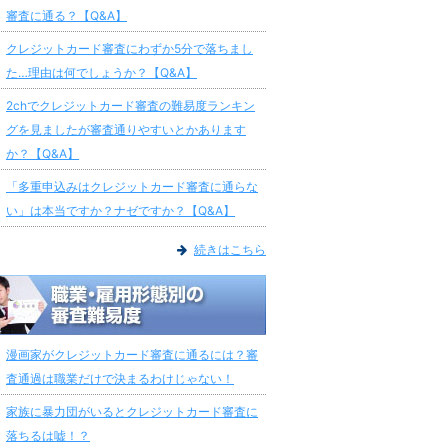
審査に通る？【Q&A】
クレジットカード審査にわずか5分で落ちまし
た…理由は何でしょうか？【Q&A】
2chでクレジットカード審査の難易度ランキン
グを見ましたが審査通りやすいとかあります
か？【Q&A】
「多重申込みはクレジットカード審査に通らな
い」は本当ですか？ナゼですか？【Q&A】
続きはこちら
漫画家がクレジットカード審査に通るには？審
査通過は職業だけで決まるわけじゃない！
家族に暴力団がいるとクレジットカード審査に
落ちるは嘘！？