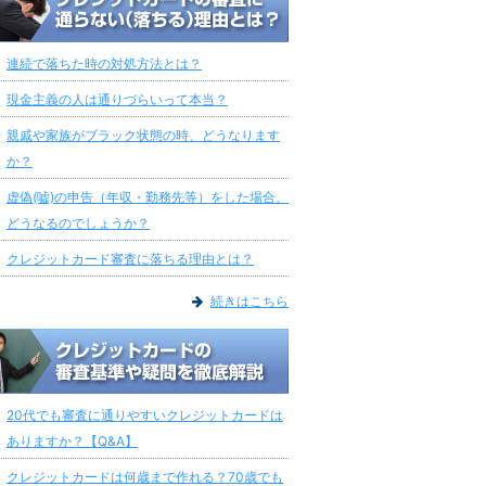
連続で落ちた時の対処方法とは？
現金主義の人は通りづらいって本当？
親戚や家族がブラック状態の時、どうなります
か？
虚偽(嘘)の申告（年収・勤務先等）をした場合、
どうなるのでしょうか？
クレジットカード審査に落ちる理由とは？
続きはこちら
20代でも審査に通りやすいクレジットカードは
ありますか？【Q&A】
クレジットカードは何歳まで作れる？70歳でも