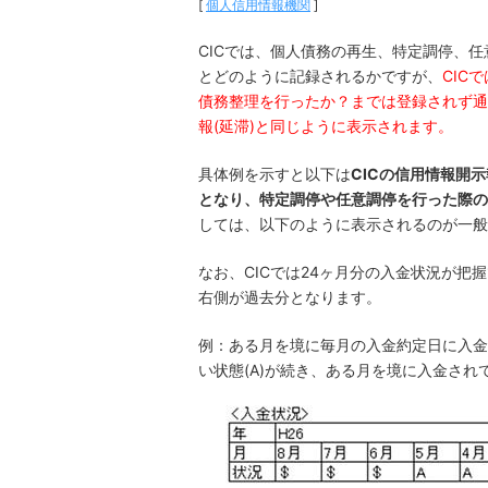
[
個人信用情報機関
]
CICでは、個人債務の再生、特定調停、
とどのように記録されるかですが、
CIC
債務整理を行ったか？までは登録されず通
報(延滞)と同じように表示されます。
具体例を示すと以下は
CICの信用情報開
となり、特定調停や任意調停を行った際の
しては、以下のように表示されるのが一般
なお、CICでは24ヶ月分の入金状況が把
右側が過去分となります。
例：ある月を境に毎月の入金約定日に入金
い状態(A)が続き、ある月を境に入金さ