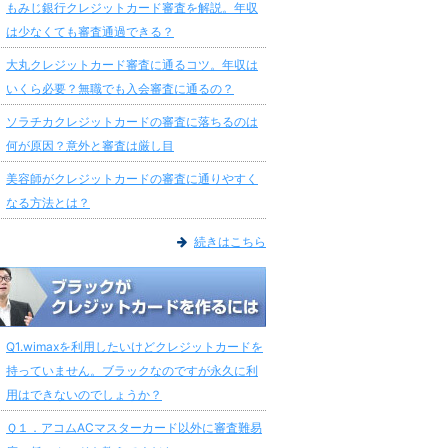
もみじ銀行クレジットカード審査を解説。年収
は少なくても審査通過できる？
大丸クレジットカード審査に通るコツ。年収は
いくら必要？無職でも入会審査に通るの？
ソラチカクレジットカードの審査に落ちるのは
何が原因？意外と審査は厳し目
美容師がクレジットカードの審査に通りやすく
なる方法とは？
続きはこちら
Q1.wimaxを利用したいけどクレジットカードを
持っていません。ブラックなのですが永久に利
用はできないのでしょうか？
Ｑ１．アコムACマスターカード以外に審査難易