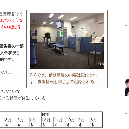
任意整理を行う
ではどのような
常の異動情
示報告書の一部
入金状況
と
的です。
握できます。
CICでは、債務整理の内容は記録され
ず、異動情報と同じ形で記録される。
されていな
れている状況が発生している。