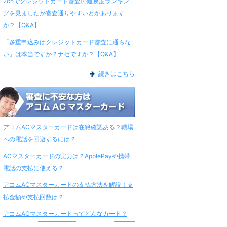
2chでクレジットカード審査の難易度ランキン
グを見ましたが審査通りやすいとかあります
か？【Q&A】
「多重申込みはクレジットカード審査に通らな
い」は本当ですか？ナゼですか？【Q&A】
続きはこちら
アコムACマスターカードは在籍確認ある？職場
への電話を回避するには？
ACマスターカードの実力は？ApplePayや携帯
電話の支払に使える？
アコムACマスターカードの支払方法を解説！支
払金額や支払回数は？
アコムACマスターカードってどんなカード？