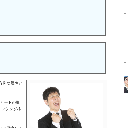
有利な属性と
カードの取
ャッシング枠
。
ほど所有して