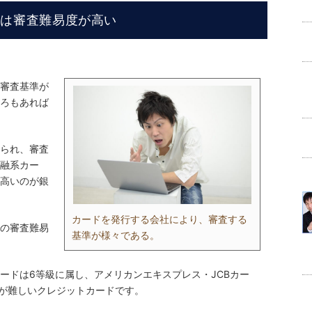
ドは審査難易度が高い
審査基準が
ろもあれば
られ、審査
融系カー
高いのが銀
カードを発行する会社により、審査する
の審査難易
基準が様々である。
ードは6等級に属し、アメリカンエキスプレス・JCBカー
得が難しいクレジットカードです。