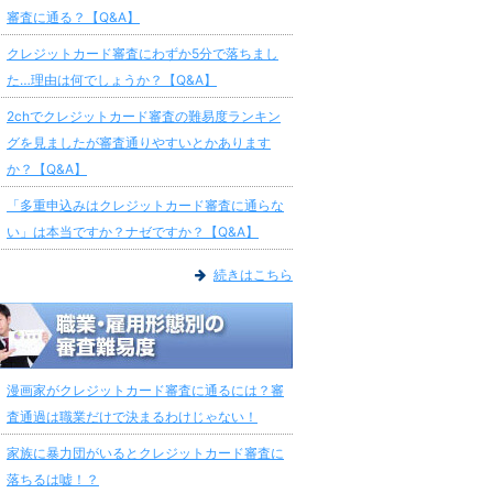
審査に通る？【Q&A】
クレジットカード審査にわずか5分で落ちまし
た…理由は何でしょうか？【Q&A】
2chでクレジットカード審査の難易度ランキン
グを見ましたが審査通りやすいとかあります
か？【Q&A】
「多重申込みはクレジットカード審査に通らな
い」は本当ですか？ナゼですか？【Q&A】
続きはこちら
漫画家がクレジットカード審査に通るには？審
査通過は職業だけで決まるわけじゃない！
家族に暴力団がいるとクレジットカード審査に
落ちるは嘘！？