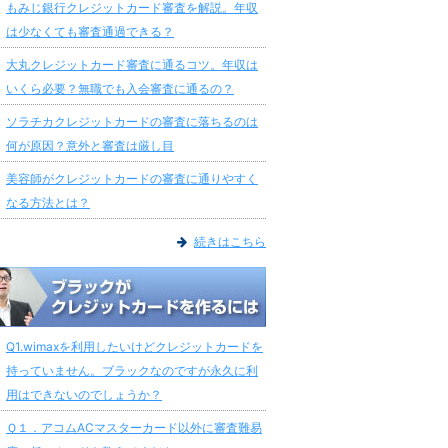
もみじ銀行クレジットカード審査を解説。年収
は少なくても審査通過できる？
大丸クレジットカード審査に通るコツ。年収は
いくら必要？無職でも入会審査に通るの？
ソラチカクレジットカードの審査に落ちるのは
何が原因？意外と審査は厳し目
美容師がクレジットカードの審査に通りやすく
なる方法とは？
続きはこちら
Q1.wimaxを利用したいけどクレジットカードを
持っていません。ブラックなのですが永久に利
用はできないのでしょうか？
Ｑ１．アコムACマスターカード以外に審査難易