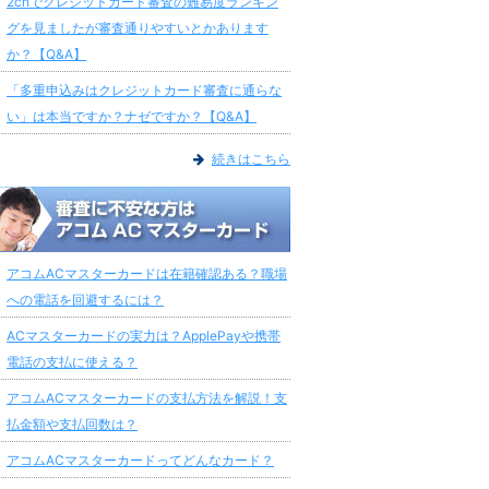
2chでクレジットカード審査の難易度ランキン
グを見ましたが審査通りやすいとかあります
か？【Q&A】
「多重申込みはクレジットカード審査に通らな
い」は本当ですか？ナゼですか？【Q&A】
続きはこちら
アコムACマスターカードは在籍確認ある？職場
への電話を回避するには？
ACマスターカードの実力は？ApplePayや携帯
電話の支払に使える？
アコムACマスターカードの支払方法を解説！支
払金額や支払回数は？
アコムACマスターカードってどんなカード？