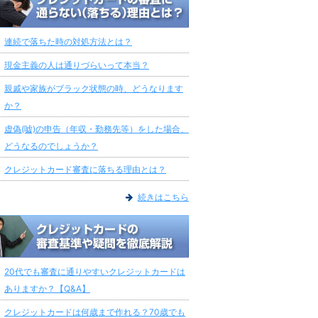
連続で落ちた時の対処方法とは？
現金主義の人は通りづらいって本当？
親戚や家族がブラック状態の時、どうなります
か？
虚偽(嘘)の申告（年収・勤務先等）をした場合、
どうなるのでしょうか？
クレジットカード審査に落ちる理由とは？
続きはこちら
20代でも審査に通りやすいクレジットカードは
ありますか？【Q&A】
クレジットカードは何歳まで作れる？70歳でも