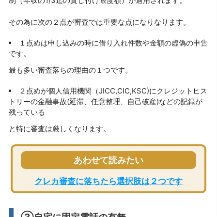
制（年収の1/3迄の貸し付け限度額）が適用されます。
その為に次の２点が審査では重要な点になりなります。
１点めは申し込みの時に借り入れ件数や金額の虚偽の申告
です。
最も多い審査落ちの理由の１つです。
２点めが個人信用機関（JICC,CIC,KSC)にクレジットヒス
トリーの金融事故(延滞、任意整理、自己破産)などの記録が
残っている
と特に審査は厳しくなります。
あわせて読みたい
クレカ審査に落ちたら選択肢は２つです
③自宅に固定電話の有無